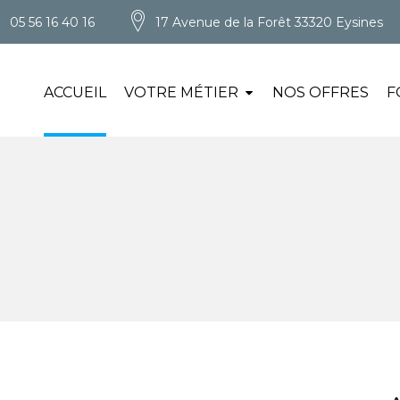
05 56 16 40 16
17 Avenue de la Forêt 33320 Eysines
ACCUEIL
VOTRE MÉTIER
NOS OFFRES
F